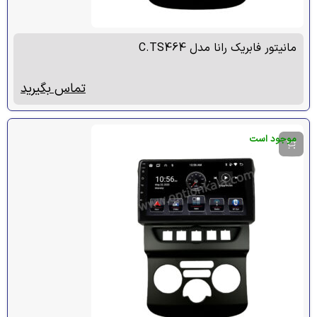
مانیتور فابریک رانا مدل C.TS464
تماس بگیرید
موجود است