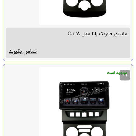
مانیتور فابریک رانا مدل C.128
تماس بگیرید
موجود است