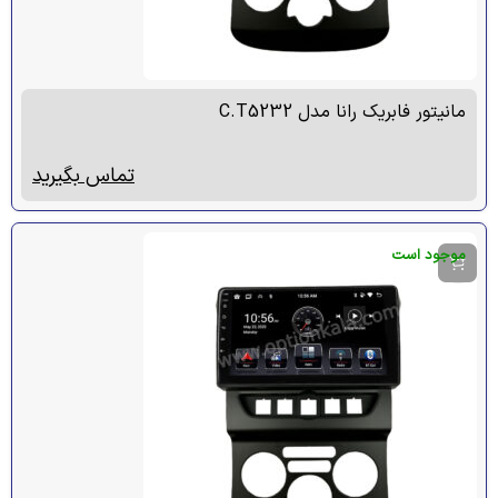
مانیتور فابریک رانا مدل C.T5232
تماس بگیرید
موجود است