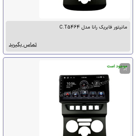
مانیتور فابریک رانا مدل C.T5464
تماس بگیرید
موجود است